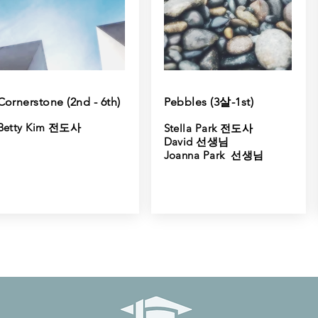
Cornerstone (2nd - 6th)
Pebbles (3살-1st)
Betty Kim 전도사
Stella Park 전도사
David 선생님
Joanna Park 선생님