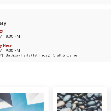
day
교
M - 8:00 PM
ry Hour
M - 9:00 PM
Birthday Party (1st Friday),
Craft & Game