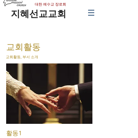
​대한 예수교 장로회
지혜선교교회
교회​활동
​교회활동, 부서 소개
활동1