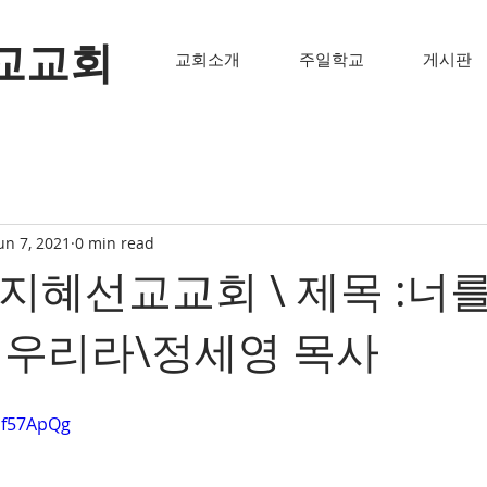
교교회
교회소개
주일학교
게시판
un 7, 2021
0 min read
-6지혜선교교회 \ 제목 :너
세우리라\정세영 목사
Uf57ApQg